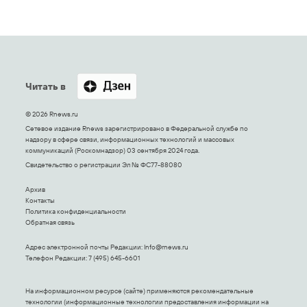
Читать в
© 2026 Rnews.ru
Сетевое издание Rnews зарегистрировано в Федеральной службе по
надзору в сфере связи, информационных технологий и массовых
коммуникаций (Роскомнадзор) 03 сентября 2024 года.
Свидетельство о регистрации Эл № ФС77-88080
Архив
Контакты
Политика конфиденциальности
Обратная связь
Адрес электронной почты Редакции:
Info@rnews.ru
Телефон Редакции: 7 (495) 645-6601
На информационном ресурсе (сайте) применяются рекомендательные
технологии (информационные технологии предоставления информации на