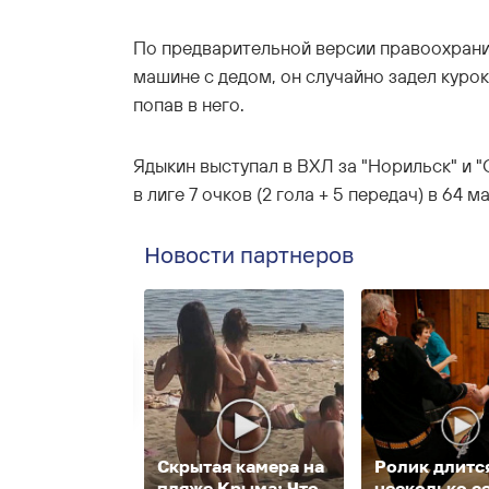
По предварительной версии правоохранит
машине с дедом, он случайно задел куро
попав в него.
Ядыкин выступал в ВХЛ за "Норильск" и "
в лиге 7 очков (2 гола + 5 передач) в 64 м
Новости партнеров
Скрытая камера на
Ролик длитс
пляже Крыма: Что
несколько с