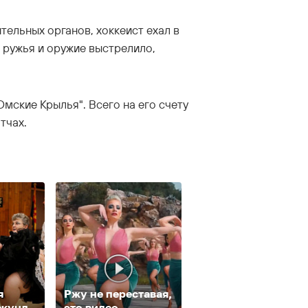
ельных органов, хоккеист ехал в
к ружья и оружие выстрелило,
Омские Крылья". Всего на его счету
атчах.
я
Ржу не переставая,
екунд,
это видео
Ролик из Омска: в