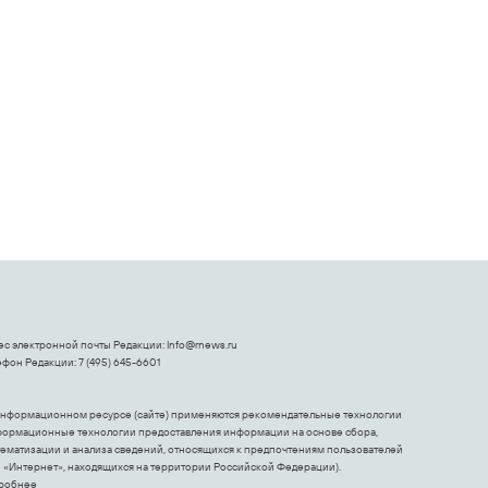
Поплавская
оставит
вмазала семейке
равнодушным
Плющенко
ес электронной почты Редакции:
Info@rnews.ru
фон Редакции: 7 (495) 645-6601
информационном ресурсе (сайте) применяются рекомендательные технологии
формационные технологии предоставления информации на основе сбора,
тематизации и анализа сведений, относящихся к предпочтениям пользователей
и «Интернет», находящихся на территории Российской Федерации).
робнее