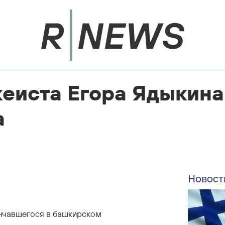
еиста Егора Ядыкина
а
Новост
ончавшегося в башкирском