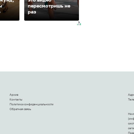
ы
пересмотришь не
будете смеяться
о
раз
долго
Архив
Адр
Контакты
Теле
Политика конфиденциальности
Обратная связь
На 
(ин
сис
сет
Под